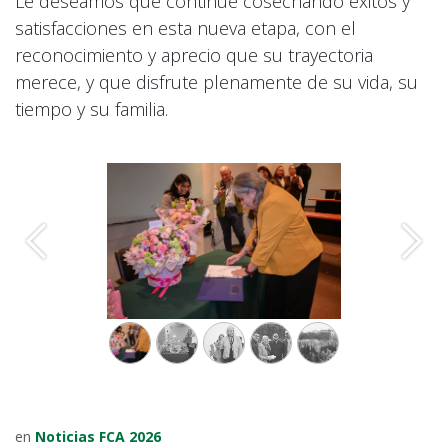
Le deseamos que continúe cosechando éxitos y
satisfacciones en esta nueva etapa, con el
reconocimiento y aprecio que su trayectoria
merece, y que disfrute plenamente de su vida, su
tiempo y su familia.
Anterior
Sigu
en
Noticias FCA 2026